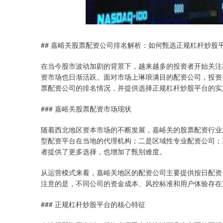
## 嘉峪关股票配资公司排名解析：如何甄选正规杠杆炒股
在当今股市波动加剧的背景下，越来越多的投资者开始关注
资市场也日渐活跃。面对市场上琳琅满目的配资公司，投资
票配资公司的排名情况，并提供选择正规杠杆炒股平台的实
### 嘉峪关股票配资市场现状
随着西北地区资本市场的不断发展，嘉峪关的股票配资行业
型配资平台在当地的代理机构；二是区域性专业配资公司；
者提供了更多选择，也增加了甄别难度。
从运营模式来看，嘉峪关地区的配资公司主要提供按日配资、
注意的是，不同公司的资金成本、风控标准和用户体验存在
### 正规杠杆炒股平台的核心特征