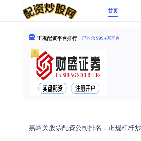
首页
正规配资平台排行
已收录
999
+家平台
嘉峪关股票配资公司排名，正规杠杆