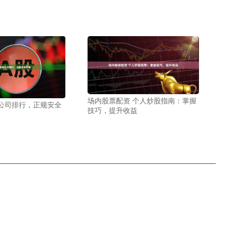
场内股票配资 个人炒股指南：掌握
公司排行，正规安全
技巧，提升收益