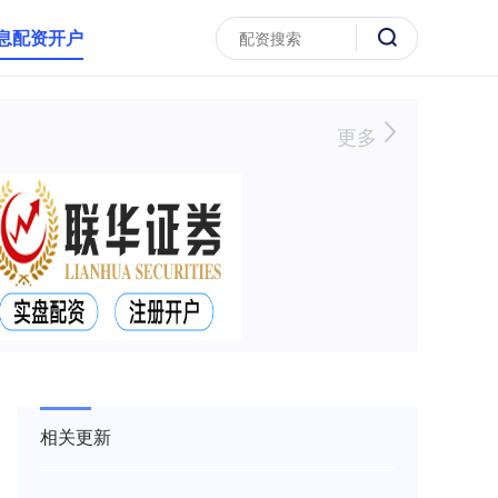
息配资开户
更多
相关更新