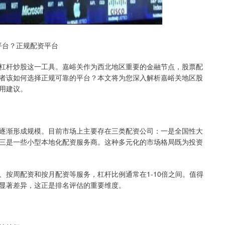
平台？正规配资平台
杠杆炒股这一工具。嘉峪关作为西北地区重要的金融节点，股票配
者该如何选择正规可靠的平台？本文将为您深入解析嘉峪关地区股
用建议。
逐渐形成规模。目前市场上主要存在三类配资公司：一是全国性大
三是一些小型本地化配资服务商。这种多元化的市场格局既为投资
按周配资和按月配资等服务，杠杆比例通常在1-10倍之间。值得
显著差异，这正是排名评估的重要维度。