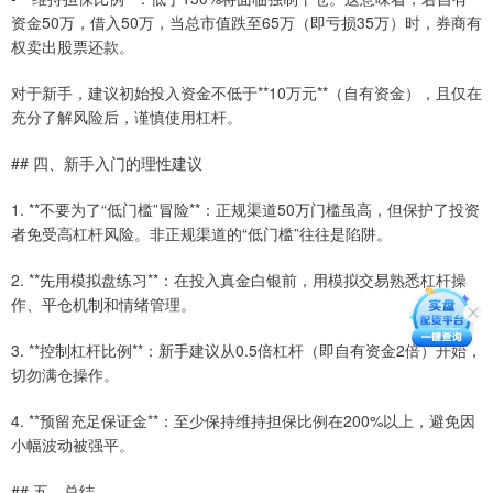
资金50万，借入50万，当总市值跌至65万（即亏损35万）时，券商有
权卖出股票还款。
对于新手，建议初始投入资金不低于**10万元**（自有资金），且仅在
充分了解风险后，谨慎使用杠杆。
## 四、新手入门的理性建议
1. **不要为了“低门槛”冒险**：正规渠道50万门槛虽高，但保护了投资
者免受高杠杆风险。非正规渠道的“低门槛”往往是陷阱。
2. **先用模拟盘练习**：在投入真金白银前，用模拟交易熟悉杠杆操
作、平仓机制和情绪管理。
3. **控制杠杆比例**：新手建议从0.5倍杠杆（即自有资金2倍）开始，
切勿满仓操作。
4. **预留充足保证金**：至少保持维持担保比例在200%以上，避免因
小幅波动被强平。
## 五、总结