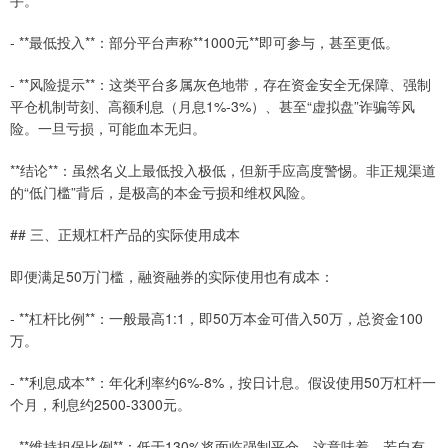
手。
- **最低投入**：部分平台声称**1000元**即可参与，甚至更低。
- **风险提示**：这类平台多属灰色地带，存在资金安全无保障、强制
平仓机制苛刻、高额利息（月息1%-3%）、甚至“虚拟盘”诈骗等风
险。一旦亏损，可能血本无归。
**结论**：虽然名义上最低投入极低，但新手应高度警惕。非正规渠道
的“低门槛”背后，是极高的本金亏损和维权风险。
## 三、正规杠杆产品的实际使用成本
即便满足50万门槛，融资融券的实际使用也有成本：
- **杠杆比例**：一般最高1:1，即50万本金可借入50万，总资金100
万。
- **利息成本**：年化利率约6%-8%，按日计息。假设使用50万杠杆一
个月，利息约2500-3300元。
- **维持担保比例**：低于130%将面临强制平仓。这意味着，若自有