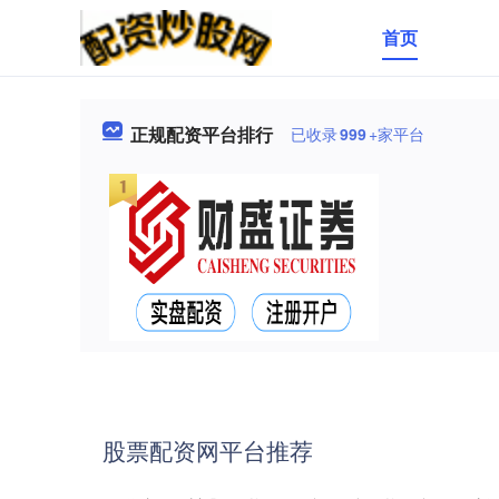
首页
正规配资平台排行
已收录
999
+家平台
股票配资网平台推荐