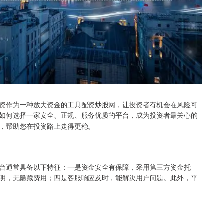
资作为一种放大资金的工具配资炒股网，让投资者有机会在风险可
如何选择一家安全、正规、服务优质的平台，成为投资者最关心的
，帮助您在投资路上走得更稳。
台通常具备以下特征：一是资金安全有保障，采用第三方资金托
明，无隐藏费用；四是客服响应及时，能解决用户问题。此外，平