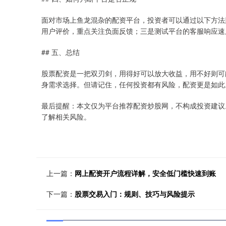
面对市场上鱼龙混杂的配资平台，投资者可以通过以下方法
用户评价，重点关注负面反馈；三是测试平台的客服响应速
## 五、总结
股票配资是一把双刃剑，用得好可以放大收益，用不好则可
身需求选择。但请记住，任何投资都有风险，配资更是如此
最后提醒：本文仅为平台推荐配资炒股网，不构成投资建议
了解相关风险。
上一篇：
网上配资开户流程详解，安全低门槛快速到账
下一篇：
股票交易入门：规则、技巧与风险提示