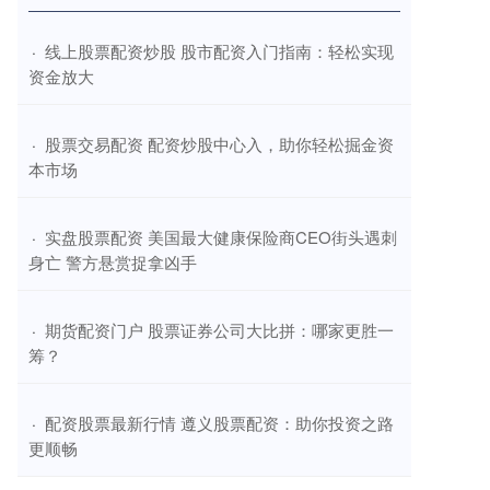
​线上股票配资炒股 股市配资入门指南：轻松实现
·
资金放大
​股票交易配资 配资炒股中心入，助你轻松掘金资
·
本市场
​实盘股票配资 美国最大健康保险商CEO街头遇刺
·
身亡 警方悬赏捉拿凶手
​期货配资门户 股票证券公司大比拼：哪家更胜一
·
筹？
​配资股票最新行情 遵义股票配资：助你投资之路
·
更顺畅